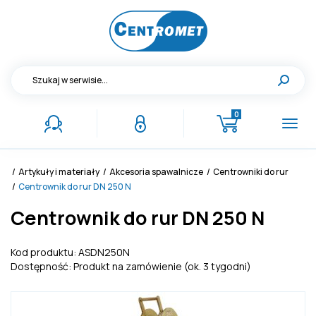
Przejdź do
Przejdź
menu
do
głównego
menu
w
stopce
0
Poka
men
Artykuły i materiały
Akcesoria spawalnicze
Centrowniki do rur
Centrownik do rur DN 250 N
Centrownik do rur DN 250 N
Kod produktu:
ASDN250N
Dostępność:
Produkt na zamówienie (ok. 3 tygodni)